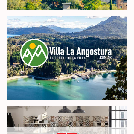
VillaLaAngostura.com.ar