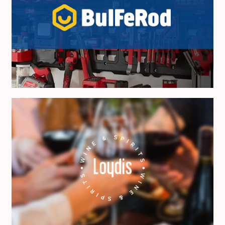
BulFeRod
Loydis