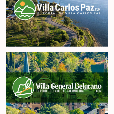
VillaCarlosPaz.com
VillaGeneralBelgrano.com